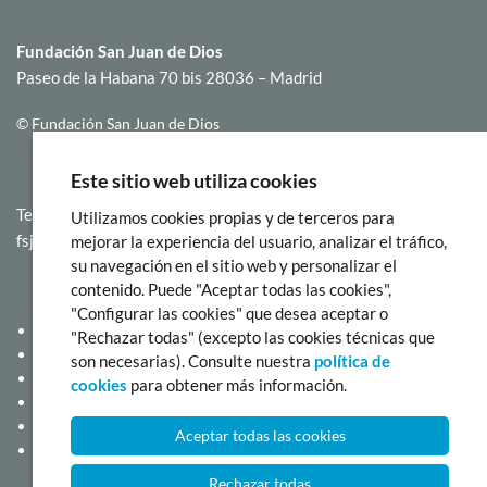
Fundación San Juan de Dios
Paseo de la Habana 70 bis 28036 – Madrid
© Fundación San Juan de Dios
Este sitio web utiliza cookies
Teléfono (034) 91 387 44 89
Utilizamos cookies propias y de terceros para
fsjd.secretaria@sjd.es
mejorar la experiencia del usuario, analizar el tráfico,
su navegación en el sitio web y personalizar el
contenido. Puede "Aceptar todas las cookies",
"Configurar las cookies" que desea aceptar o
Haz un donativo
"Rechazar todas" (excepto las cookies técnicas que
Aviso Legal
son necesarias). Consulte nuestra
política de
Políticas y procedimientos
cookies
para obtener más información.
Política de cookies
Política de privacidad
Aceptar todas las cookies
Canal de Denuncias
Rechazar todas